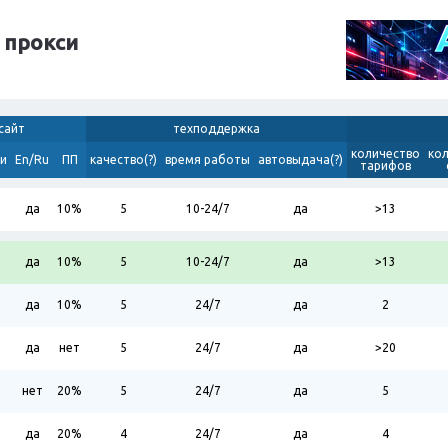
 прокси
сайт
техподдержка
количество
ко
и
En/Ru
ПП
качество(?)
время работы
автовыдача(?)
тарифов
да
10%
5
10-24/7
да
>13
да
10%
5
10-24/7
да
>13
да
10%
5
24/7
да
2
да
нет
5
24/7
да
>20
нет
20%
5
24/7
да
5
да
20%
4
24/7
да
4