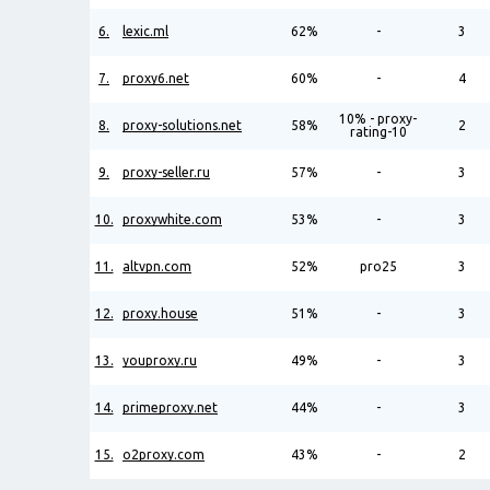
6.
lexic.ml
62%
-
3
7.
proxy6.net
60%
-
4
10% - proxy-
8.
proxy-solutions.net
58%
2
rating-10
9.
proxy-seller.ru
57%
-
3
10.
proxywhite.com
53%
-
3
11.
altvpn.com
52%
pro25
3
12.
proxy.house
51%
-
3
13.
youproxy.ru
49%
-
3
14.
primeproxy.net
44%
-
3
15.
o2proxy.com
43%
-
2