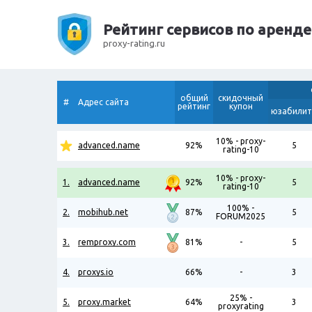
Рейтинг сервисов по аренде
proxy-rating.ru
общий
скидочный
#
Адрес сайта
рейтинг
купон
юзабилит
10% - proxy-
advanced.name
92%
5
rating-10
10% - proxy-
1.
advanced.name
92%
5
rating-10
100% -
2.
mobihub.net
87%
5
FORUM2025
3.
remproxy.com
81%
-
5
4.
proxys.io
66%
-
3
25% -
5.
proxy.market
64%
3
proxyrating