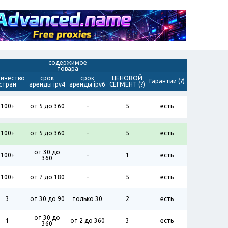
содержимое
товара
личество
срок
срок
ЦЕНОВОЙ
Гарантии (?)
стран
аренды ipv4
аренды ipv6
СЕГМЕНТ (?)
100+
от 5 до 360
-
5
есть
100+
от 5 до 360
-
5
есть
от 30 до
100+
-
1
есть
360
100+
от 7 до 180
-
5
есть
3
от 30 до 90
только 30
2
есть
от 30 до
1
от 2 до 360
3
есть
360